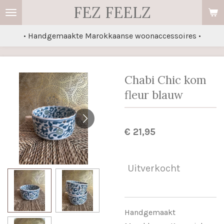
FEZ FEELZ
Ga
direct
• Handgemaakte Marokkaanse woonaccessoires •
naar
de
hoofdinhoud
Chabi Chic kom
fleur blauw
€ 21,95
Uitverkocht
Handgemaakt