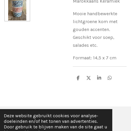
Marokkaans Keramiek
Mooie handbewerkte
lichtgroene kom met
gouden accenten.
Geschikt voor soep,
salades etc.
Formaat: 14,5 x 7 cm
D
D
S
D
e
e
h
e
l
e
a
l
e
l
r
e
n
e
n
Deze website gebruikt cookies voor analyse-
© Fez Feelz 2023
doeleinden en/of het tonen van advertenties.
Door gebruik te blijven maken van de site gaat u