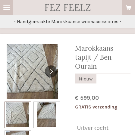
FEZ FEELZ
Ga
direct
• Handgemaakte Marokkaanse woonaccessoires •
naar
de
hoofdinhoud
Marokkaans
tapijt / Ben
Ourain
Nieuw
€ 599,00
GRATIS verzending
Uitverkocht