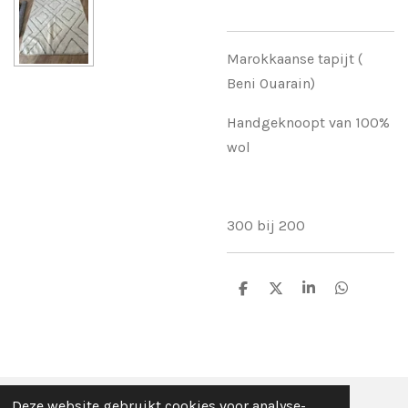
Marokkaanse tapijt (
Beni Ouarain)
Handgeknoopt van 100%
wol
300 bij 200
D
D
S
D
e
e
h
e
l
e
a
l
e
l
r
e
n
e
n
Deze website gebruikt cookies voor analyse-