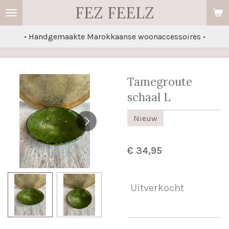
FEZ FEELZ
Ga
direct
• Handgemaakte Marokkaanse woonaccessoires •
naar
de
hoofdinhoud
Tamegroute
schaal L
Nieuw
€ 34,95
Uitverkocht