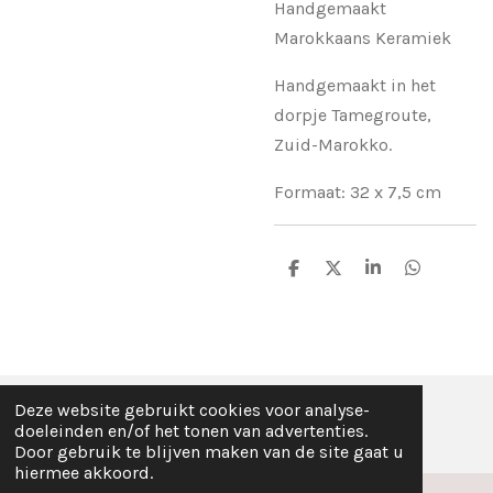
Handgemaakt
Marokkaans Keramiek
Handgemaakt in het
dorpje Tamegroute,
Zuid-Marokko.
Formaat: 32 x 7,5 cm
D
D
S
D
e
e
h
e
l
e
a
l
e
l
r
e
n
e
n
Deze website gebruikt cookies voor analyse-
© Fez Feelz 2023
doeleinden en/of het tonen van advertenties.
Door gebruik te blijven maken van de site gaat u
hiermee akkoord.