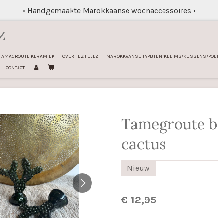
• Handgemaakte Marokkaanse woonaccessoires •
Z
TAMAGROUTE KERAMIEK
OVER FEZ FEELZ
MAROKKAANSE TAPIJTEN/KELIMS/KUSSENS/POE
CONTACT
Tamegroute b
cactus
Nieuw
€ 12,95