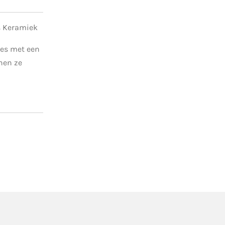
 Keramiek
les met een
hen ze