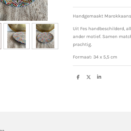
Handgemaakt Marokkaans
Uit Fes handbeschilderd, al
ander motief. Samen matc
prachtig.
Formaat: 34 x 5,5 cm
D
D
S
e
e
h
l
e
a
e
l
r
n
e