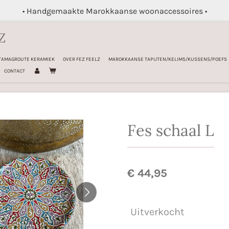
• Handgemaakte Marokkaanse woonaccessoires •
Z
TAMAGROUTE KERAMIEK
OVER FEZ FEELZ
MAROKKAANSE TAPIJTEN/KELIMS/KUSSENS/POEFS
CONTACT
Fes schaal L
€ 44,95
Uitverkocht