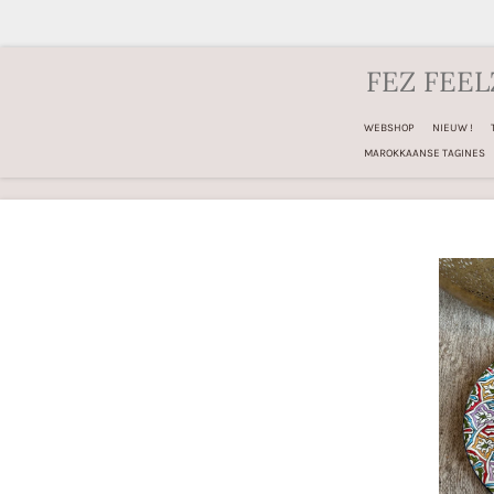
Ga
direct
FEZ FEEL
naar
de
WEBSHOP
NIEUW !
hoofdinhoud
MAROKKAANSE TAGINES