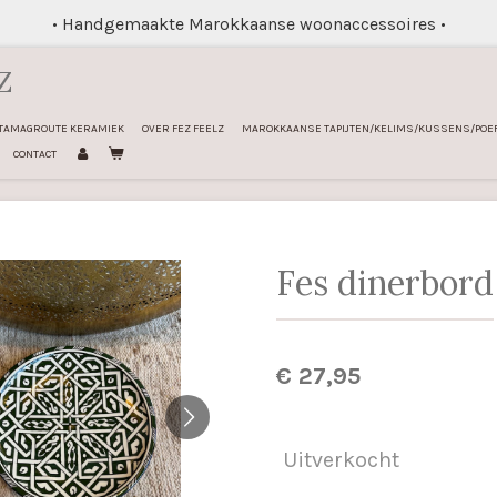
• Handgemaakte Marokkaanse woonaccessoires •
Z
TAMAGROUTE KERAMIEK
OVER FEZ FEELZ
MAROKKAANSE TAPIJTEN/KELIMS/KUSSENS/POE
CONTACT
Fes dinerbord
€ 27,95
Uitverkocht