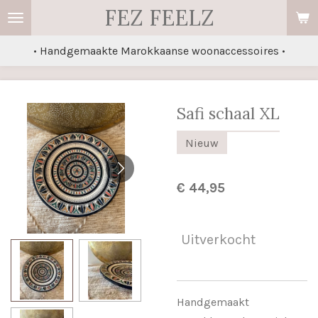
FEZ FEELZ
Ga
direct
• Handgemaakte Marokkaanse woonaccessoires •
naar
de
hoofdinhoud
Safi schaal XL
Nieuw
€ 44,95
Uitverkocht
Handgemaakt