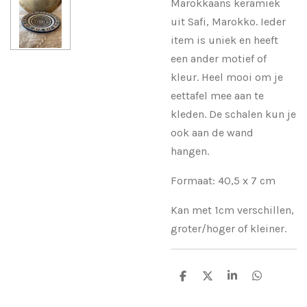
Marokkaans keramiek
uit Safi, Marokko. Ieder
item is uniek en heeft
een ander motief of
kleur. Heel mooi om je
eettafel mee aan te
kleden. De schalen kun je
ook aan de wand
hangen.
Formaat: 40,5 x 7 cm
Kan met 1cm verschillen,
groter/hoger of kleiner.
D
D
S
D
e
e
h
e
l
e
a
l