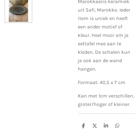
Marokkaans keramiek
uit Safi, Marokko. Ieder
item is uniek en heeft
een ander motief of
kleur. Heel mooi om je
eettafel mee aan te
kleden. De schalen kun
je ook aan de wand
hangen.
Formaat: 40,5 x 7 cm
Kan met 1cm verschillen,
groter/hoger of kleiner.
D
D
S
D
e
e
h
e
l
e
a
l