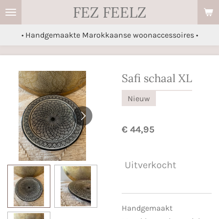
FEZ FEELZ
Ga
direct
• Handgemaakte Marokkaanse woonaccessoires •
naar
de
hoofdinhoud
Safi schaal XL
Nieuw
€ 44,95
Uitverkocht
Handgemaakt