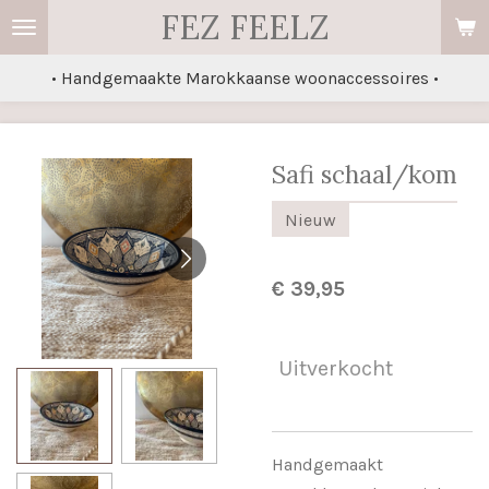
FEZ FEELZ
Ga
direct
• Handgemaakte Marokkaanse woonaccessoires •
naar
de
hoofdinhoud
Safi schaal/kom
Nieuw
€ 39,95
Uitverkocht
Handgemaakt