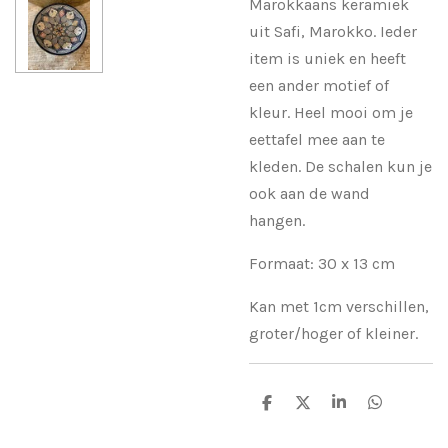
Marokkaans keramiek
uit Safi, Marokko. Ieder
item is uniek en heeft
een ander motief of
kleur. Heel mooi om je
eettafel mee aan te
kleden. De schalen kun je
ook aan de wand
hangen.
Formaat: 30 x 13 cm
Kan met 1cm verschillen,
groter/hoger of kleiner.
D
D
S
D
e
e
h
e
l
e
a
l