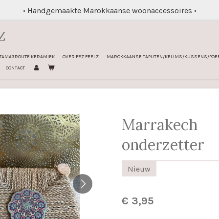
• Handgemaakte Marokkaanse woonaccessoires •
Z
TAMAGROUTE KERAMIEK
OVER FEZ FEELZ
MAROKKAANSE TAPIJTEN/KELIMS/KUSSENS/POE
CONTACT
Marrakech
onderzetter
Nieuw
€ 3,95