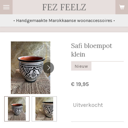
FEZ FEELZ
Ga
direct
• Handgemaakte Marokkaanse woonaccessoires •
naar
de
hoofdinhoud
Safi bloempot
klein
Nieuw
€ 19,95
Uitverkocht