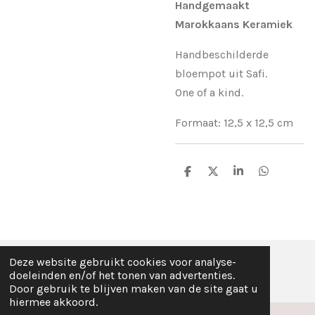
Handgemaakt
Marokkaans Keramiek
Handbeschilderde
bloempot uit Safi.
One of a kind.
Formaat: 12,5 x 12,5 cm
D
D
S
D
e
e
h
e
l
e
a
l
e
l
r
e
n
e
n
Deze website gebruikt cookies voor analyse-
© Fez Feelz 2023
doeleinden en/of het tonen van advertenties.
Door gebruik te blijven maken van de site gaat u
hiermee akkoord.