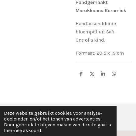
Handgemaakt
Marokkaans Keramiek
Handbeschilderde
bloempot uit Safi.
One of a kind.
Formaat: 20,5 x 19 cm
D
D
S
D
e
e
h
e
l
e
a
l
e
l
r
e
n
e
n
Deze website gebruikt cookies voor analyse-
© Fez Feelz 2023
doeleinden en/of het tonen van advertenties.
Door gebruik te blijven maken van de site gaat u
hiermee akkoord.