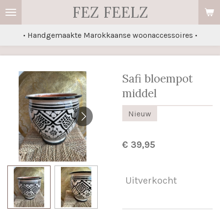
FEZ FEELZ
Ga
direct
• Handgemaakte Marokkaanse woonaccessoires •
naar
de
hoofdinhoud
Safi bloempot
middel
Nieuw
€ 39,95
Uitverkocht