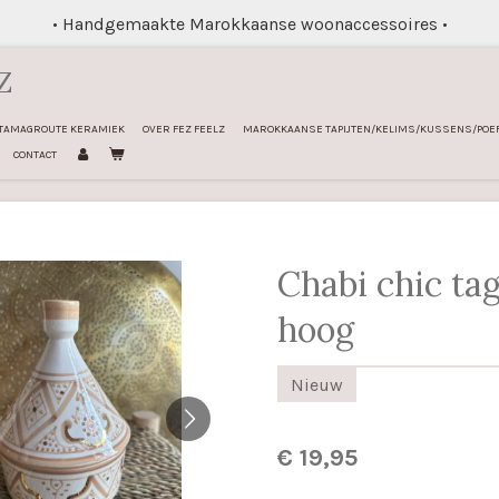
• Handgemaakte Marokkaanse woonaccessoires •
Z
TAMAGROUTE KERAMIEK
OVER FEZ FEELZ
MAROKKAANSE TAPIJTEN/KELIMS/KUSSENS/POE
CONTACT
Chabi chic ta
hoog
Nieuw
€ 19,95