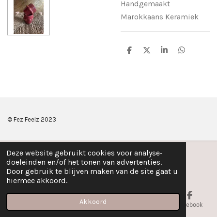
Handgemaakt
Marokkaans Keramiek
D
D
S
D
e
e
h
e
l
e
a
l
e
l
r
e
n
e
n
© Fez Feelz 2023
Deze website gebruikt cookies voor analyse-
doeleinden en/of het tonen van advertenties.
Door gebruik te blijven maken van de site gaat u
hiermee akkoord.
Akkoord
E-mailadres
Telefoonnummer
Kaart
Facebook