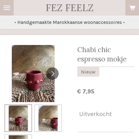
FEZ FEELZ
Ga
direct
• Handgemaakte Marokkaanse woonaccessoires •
naar
de
hoofdinhoud
Chabi chic
espresso mokje
Nieuw
€ 7,95
Uitverkocht