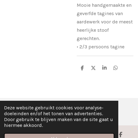
Mooie handgemaakte en
geverfde tagines van
aardewerk voor de meest
heerlijke stoof
gerechten.
• 2/3 persoons tagine
D
D
S
D
e
e
h
e
l
e
a
l
e
l
r
e
n
e
n
Deze website gebruikt cookies voor analyse-
© Fez Feelz 2023
doeleinden en/of het tonen van advertenties.
Door gebruik te blijven maken van de site gaat u
hiermee akkoord.