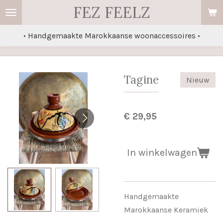
FEZ FEELZ
Ga
direct
• Handgemaakte Marokkaanse woonaccessoires •
naar
de
hoofdinhoud
Tagine
Nieuw
€ 29,95
In winkelwagen
Handgemaakte
Marokkaanse Keramiek