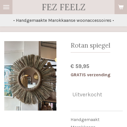
FEZ FEELZ
Ga
direct
• Handgemaakte Marokkaanse woonaccessoires •
naar
de
hoofdinhoud
Rotan spiegel
€ 59,95
GRATIS verzending
Uitverkocht
Handgemaakt