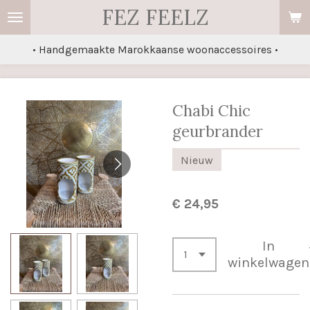
FEZ FEELZ
Ga
direct
• Handgemaakte Marokkaanse woonaccessoires •
naar
de
hoofdinhoud
Chabi Chic
geurbrander
Nieuw
€ 24,95
In
winkelwagen