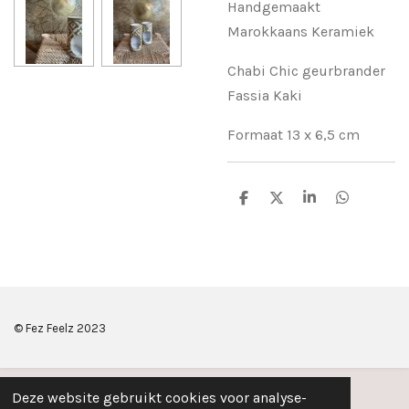
Handgemaakt
Marokkaans Keramiek
Chabi Chic geurbrander
Fassia Kaki
Formaat 13 x 6,5 cm
D
D
S
D
e
e
h
e
l
e
a
l
e
l
r
e
n
e
n
© Fez Feelz 2023
Deze website gebruikt cookies voor analyse-