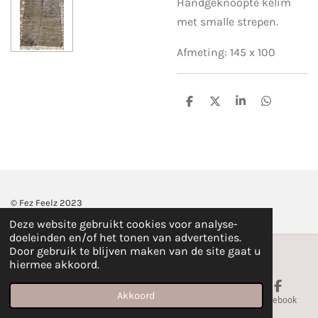
Handgeknoopte kelim
met smalle strepen.
Afmeting: 145 x 100
D
D
S
D
e
e
h
e
l
e
a
l
e
l
r
e
n
e
n
© Fez Feelz 2023
Deze website gebruikt cookies voor analyse-
doeleinden en/of het tonen van advertenties.
Door gebruik te blijven maken van de site gaat u
hiermee akkoord.
Akkoord
E-mailadres
Telefoonnummer
Kaart
Facebook