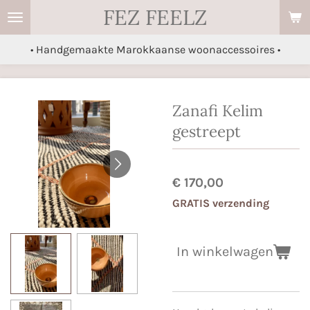
FEZ FEELZ
Ga
direct
• Handgemaakte Marokkaanse woonaccessoires •
naar
de
hoofdinhoud
Zanafi Kelim
gestreept
€ 170,00
GRATIS verzending
In winkelwagen