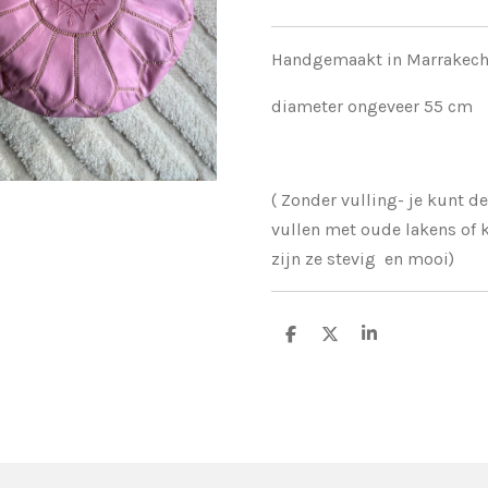
Handgemaakt in Marrakec
diameter ongeveer 55 cm
( Zonder vulling- je kunt de
vullen met oude lakens of k
zijn ze stevig en mooi)
D
D
S
e
e
h
l
e
a
e
l
r
n
e