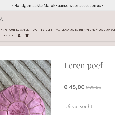
• Handgemaakte Marokkaanse woonaccessoires •
Z
TAMAGROUTE KERAMIEK
OVER FEZ FEELZ
MAROKKAANSE TAPIJTEN/KELIMS/KUSSENS/POE
CONTACT
Leren poef
€ 45,00
€ 79,95
Uitverkocht