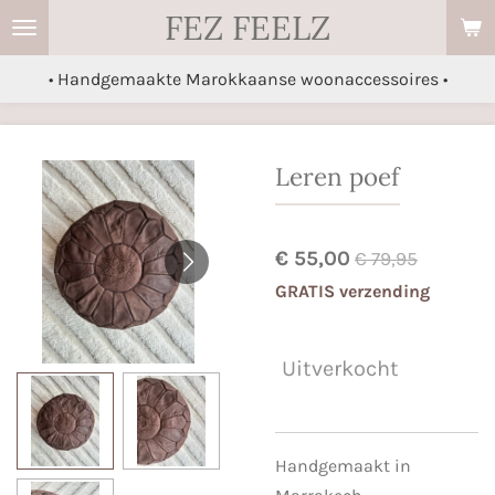
FEZ FEELZ
Ga
direct
• Handgemaakte Marokkaanse woonaccessoires •
naar
de
hoofdinhoud
Leren poef
€ 55,00
€ 79,95
GRATIS verzending
Uitverkocht
Handgemaakt in