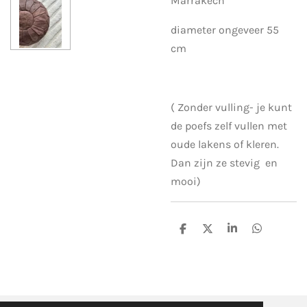
Marrakech
diameter ongeveer 55
cm
( Zonder vulling- je kunt
de poefs zelf vullen met
oude lakens of kleren.
Dan zijn ze stevig en
mooi)
D
D
S
D
e
e
h
e
l
e
a
l
e
l
r
e
n
e
n