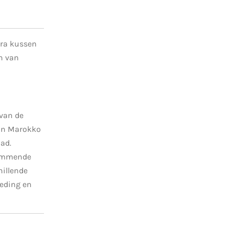
ra kussen
n van
van de
TIn Marokko
lad.
limmende
hillende
leding en