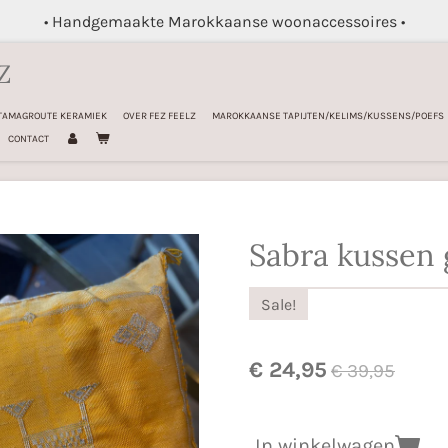
• Handgemaakte Marokkaanse woonaccessoires •
Z
TAMAGROUTE KERAMIEK
OVER FEZ FEELZ
MAROKKAANSE TAPIJTEN/KELIMS/KUSSENS/POEFS
CONTACT
Sabra kussen 
Sale!
€ 24,95
€ 39,95
In winkelwagen