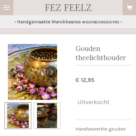
FEZ FEELZ
Ga
direct
• Handgemaakte Marokkaanse woonaccessoires •
naar
de
hoofdinhoud
Gouden
theelichthouder
€ 12,95
Uitverkocht
Handbewerkte gouden