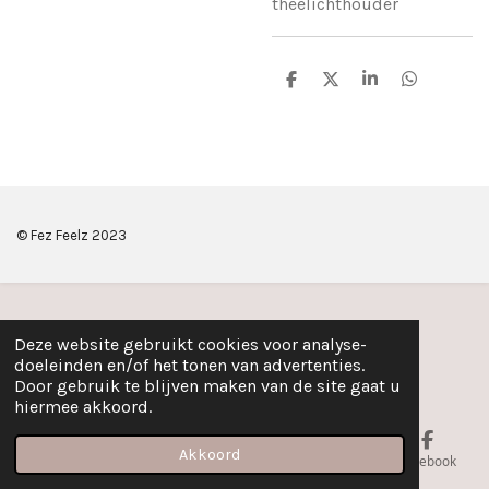
theelichthouder
D
D
S
D
e
e
h
e
l
e
a
l
e
l
r
e
n
e
n
© Fez Feelz 2023
Deze website gebruikt cookies voor analyse-
doeleinden en/of het tonen van advertenties.
Door gebruik te blijven maken van de site gaat u
hiermee akkoord.
Akkoord
E-mailadres
Telefoonnummer
Kaart
Facebook