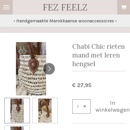
FEZ FEELZ
Ga
direct
• Handgemaakte Marokkaanse woonaccessoires •
naar
de
hoofdinhoud
Chabi Chic rieten
mand met leren
hengsel
€ 27,95
In
winkelwagen