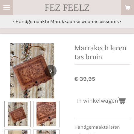
FEZ FEELZ
Ga
direct
• Handgemaakte Marokkaanse woonaccessoires •
naar
de
hoofdinhoud
Marrakech leren
tas bruin
€ 39,95
In winkelwagen
Handgemaakte leren