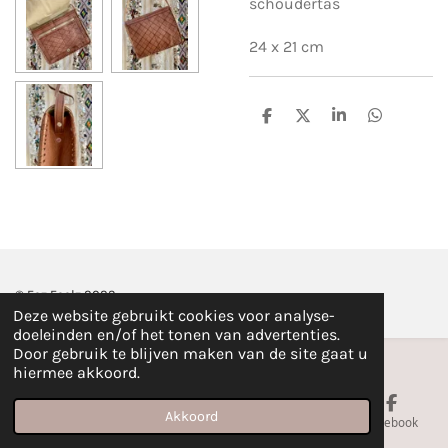
schoudertas
24 x 21 cm
D
D
S
D
e
e
h
e
l
e
a
l
e
l
r
e
n
e
n
© Fez Feelz 2023
Deze website gebruikt cookies voor analyse-
doeleinden en/of het tonen van advertenties.
Door gebruik te blijven maken van de site gaat u
hiermee akkoord.
Akkoord
E-mailadres
Telefoonnummer
Kaart
Facebook