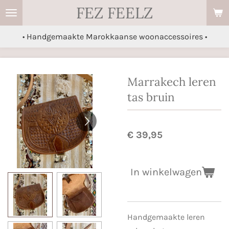
FEZ FEELZ
Ga
direct
• Handgemaakte Marokkaanse woonaccessoires •
naar
de
hoofdinhoud
Marrakech leren
tas bruin
€ 39,95
In winkelwagen
Handgemaakte leren