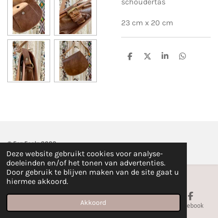
schoudertas
23 cm x 20 cm
D
D
S
D
e
e
h
e
l
e
a
l
e
l
r
e
n
e
n
© Fez Feelz 2023
Deze website gebruikt cookies voor analyse-
doeleinden en/of het tonen van advertenties.
Door gebruik te blijven maken van de site gaat u
hiermee akkoord.
Akkoord
E-mailadres
Telefoonnummer
Kaart
Facebook