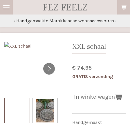
FEZ FEELZ
Ga
direct
• Handgemaakte Marokkaanse woonaccessoires •
naar
de
hoofdinhoud
XXL schaal
€ 74,95
GRATIS verzending
In winkelwagen
Handgemaakt