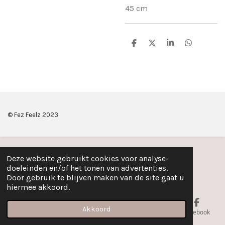
45 cm
D
D
S
D
e
e
h
e
l
e
a
l
e
l
r
e
n
e
n
© Fez Feelz 2023
Deze website gebruikt cookies voor analyse-
doeleinden en/of het tonen van advertenties.
Door gebruik te blijven maken van de site gaat u
hiermee akkoord.
Akkoord
E-mailadres
Telefoonnummer
Kaart
Facebook