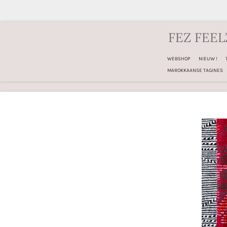
Ga
direct
FEZ FEEL
naar
de
WEBSHOP
NIEUW !
hoofdinhoud
MAROKKAANSE TAGINES