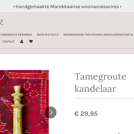
• Handgemaakte Marokkaanse woonaccessoires •
Z
TAMAGROUTE KERAMIEK
OVER FEZ FEELZ
MAROKKAANSE TAPIJTEN/KELIMS/KUSSENS/POEFS
CONTACT
Tamegroute
kandelaar
€ 29,95