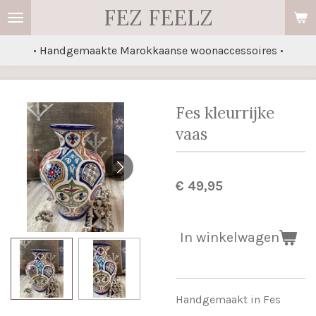
FEZ FEELZ
Ga
direct
• Handgemaakte Marokkaanse woonaccessoires •
naar
de
hoofdinhoud
Fes kleurrijke
vaas
€ 49,95
In winkelwagen
Handgemaakt in Fes