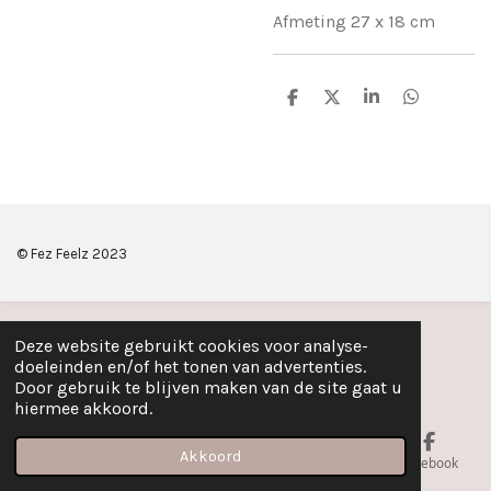
Afmeting 27 x 18 cm
D
D
S
D
e
e
h
e
l
e
a
l
e
l
r
e
n
e
n
© Fez Feelz 2023
Deze website gebruikt cookies voor analyse-
doeleinden en/of het tonen van advertenties.
Door gebruik te blijven maken van de site gaat u
hiermee akkoord.
Akkoord
E-mailadres
Telefoonnummer
Kaart
Facebook