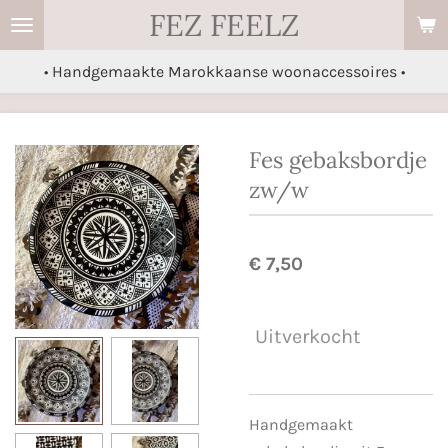
FEZ FEELZ
Ga
direct
• Handgemaakte Marokkaanse woonaccessoires •
naar
de
hoofdinhoud
Fes gebaksbordje
zw/w
€ 7,50
Uitverkocht
Handgemaakt