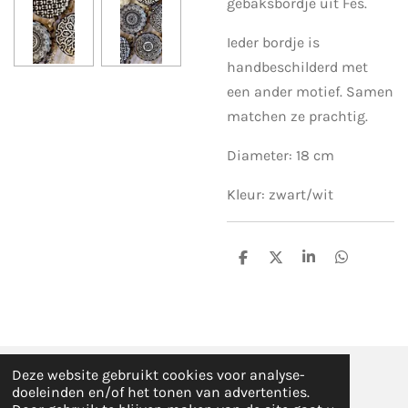
gebaksbordje uit Fes.
Ieder bordje is
handbeschilderd met
een ander motief. Samen
matchen ze prachtig.
Diameter: 18 cm
Kleur: zwart/wit
D
D
S
D
e
e
h
e
l
e
a
l
e
l
r
e
n
e
n
Deze website gebruikt cookies voor analyse-
© Fez Feelz 2023
doeleinden en/of het tonen van advertenties.