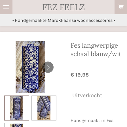
FEZ FEELZ
Ga
direct
• Handgemaakte Marokkaanse woonaccessoires •
naar
de
hoofdinhoud
Fes langwerpige
schaal blauw/wit
€ 19,95
Uitverkocht
Handgemaakt in Fes