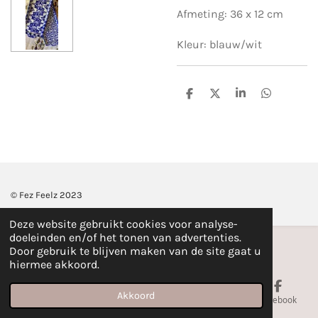
Afmeting: 36 x 12 cm
Kleur: blauw/wit
D
D
S
D
e
e
h
e
l
e
a
l
e
l
r
e
n
e
n
© Fez Feelz 2023
Deze website gebruikt cookies voor analyse-
doeleinden en/of het tonen van advertenties.
Door gebruik te blijven maken van de site gaat u
hiermee akkoord.
Akkoord
E-mailadres
Telefoonnummer
Kaart
Facebook