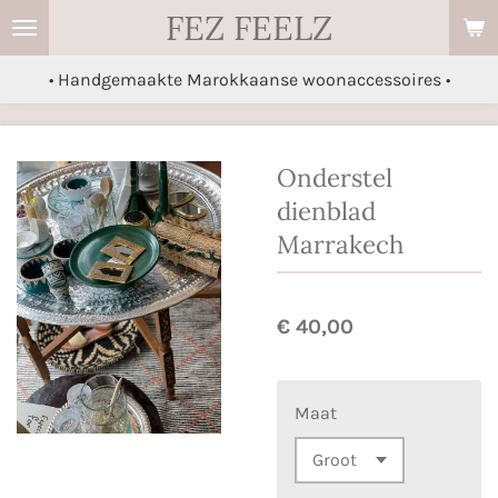
FEZ FEELZ
Ga
direct
• Handgemaakte Marokkaanse woonaccessoires •
naar
de
hoofdinhoud
Onderstel
dienblad
Marrakech
€ 40,00
Maat