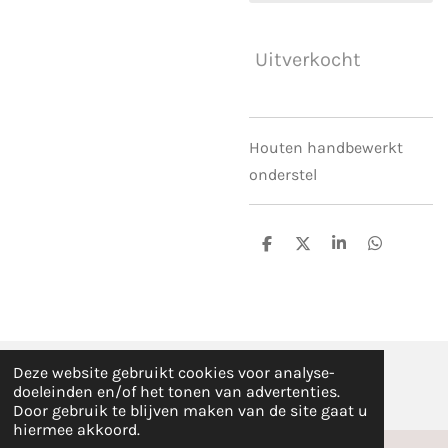
Uitverkocht
Houten handbewerkt
onderstel
D
D
S
D
e
e
h
e
l
e
a
l
e
l
r
e
n
e
n
Deze website gebruikt cookies voor analyse-
© Fez Feelz 2023
doeleinden en/of het tonen van advertenties.
Door gebruik te blijven maken van de site gaat u
hiermee akkoord.