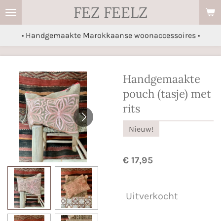
FEZ FEELZ
Ga
direct
• Handgemaakte Marokkaanse woonaccessoires •
naar
de
hoofdinhoud
Handgemaakte
pouch (tasje) met
rits
Nieuw!
€ 17,95
Uitverkocht