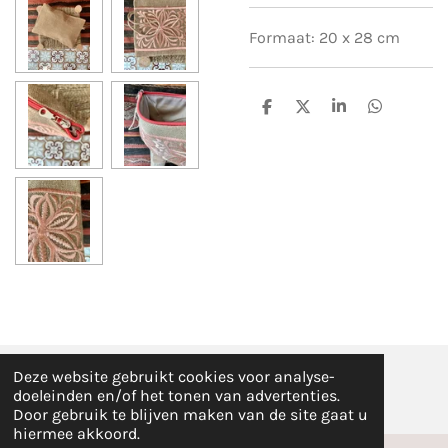
Formaat: 20 x 28 cm
D
D
S
D
e
e
h
e
l
e
a
l
e
l
r
e
n
e
n
Deze website gebruikt cookies voor analyse-
© Fez Feelz 2023
doeleinden en/of het tonen van advertenties.
Door gebruik te blijven maken van de site gaat u
hiermee akkoord.