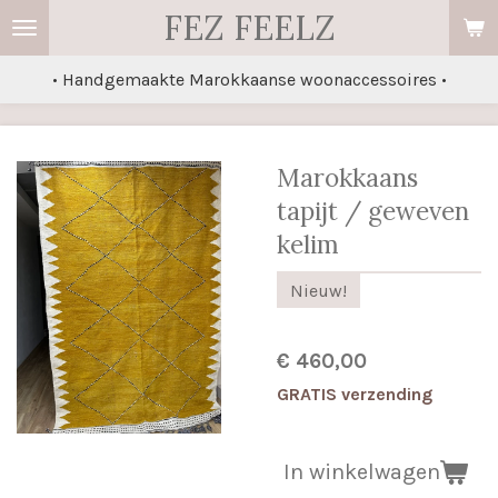
FEZ FEELZ
Ga
direct
• Handgemaakte Marokkaanse woonaccessoires •
naar
de
hoofdinhoud
Marokkaans
tapijt / geweven
kelim
Nieuw!
€ 460,00
GRATIS verzending
In winkelwagen