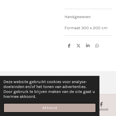
Handgeweven
Formaat 300 x 200 cm
D
D
S
D
e
e
h
e
l
e
a
l
e
l
r
e
n
e
n
Deze website gebruikt cookies voor analyse-
© Fez Feelz 2023
doeleinden en/of het tonen van advertenties.
Door gebruik te blijven maken van de site gaat u
hiermee akkoord.
Akkoord
E-mailadres
Telefoonnummer
Kaart
Facebook