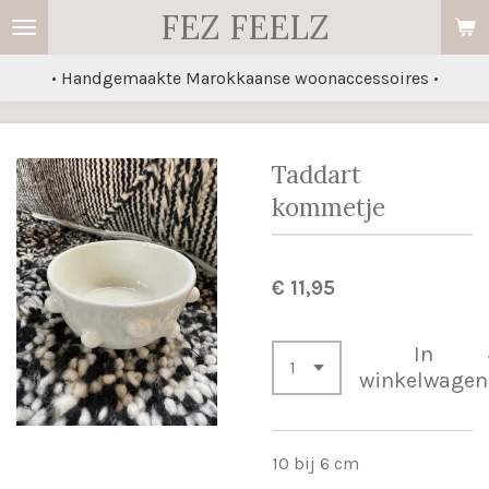
FEZ FEELZ
Ga
direct
• Handgemaakte Marokkaanse woonaccessoires •
naar
de
hoofdinhoud
Taddart
kommetje
€ 11,95
In
winkelwagen
10 bij 6 cm