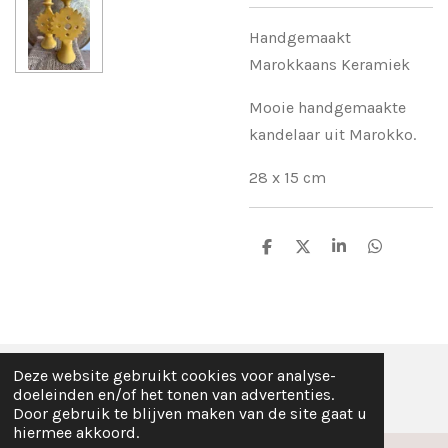
Handgemaakt
Marokkaans Keramiek
Mooie handgemaakte
kandelaar uit Marokko.
28 x 15 cm
D
D
S
D
e
e
h
e
l
e
a
l
e
l
r
e
n
e
n
Deze website gebruikt cookies voor analyse-
© Fez Feelz 2023
doeleinden en/of het tonen van advertenties.
Door gebruik te blijven maken van de site gaat u
hiermee akkoord.