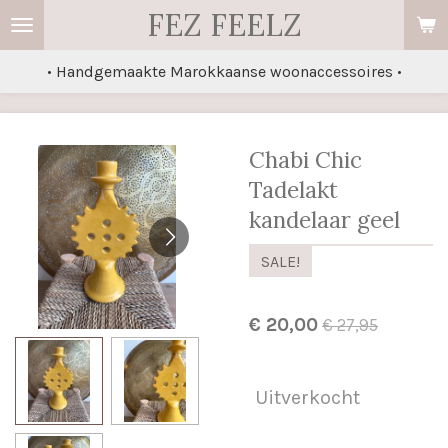
FEZ FEELZ
Ga
direct
• Handgemaakte Marokkaanse woonaccessoires •
naar
de
hoofdinhoud
Chabi Chic
Tadelakt
kandelaar geel
SALE!
€ 20,00
€ 27,95
Uitverkocht