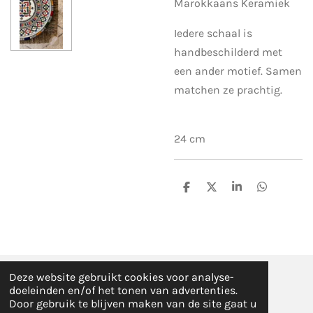
Marokkaans Keramiek
Iedere schaal is
handbeschilderd met
een ander motief. Samen
matchen ze prachtig.
24 cm
D
D
S
D
e
e
h
e
l
e
a
l
e
l
r
e
n
e
n
Deze website gebruikt cookies voor analyse-
© Fez Feelz 2023
doeleinden en/of het tonen van advertenties.
Door gebruik te blijven maken van de site gaat u