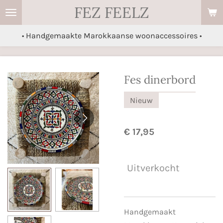
FEZ FEELZ
Ga
direct
• Handgemaakte Marokkaanse woonaccessoires •
naar
de
hoofdinhoud
Fes dinerbord
Nieuw
€ 17,95
Uitverkocht
Handgemaakt