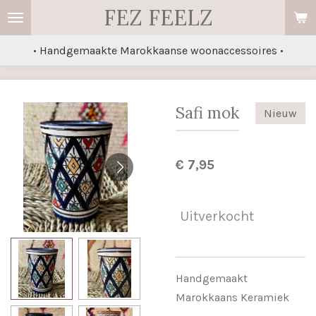
FEZ FEELZ
Ga
direct
• Handgemaakte Marokkaanse woonaccessoires •
naar
de
hoofdinhoud
Safi mok
Nieuw
€ 7,95
Uitverkocht
Handgemaakt
Marokkaans Keramiek