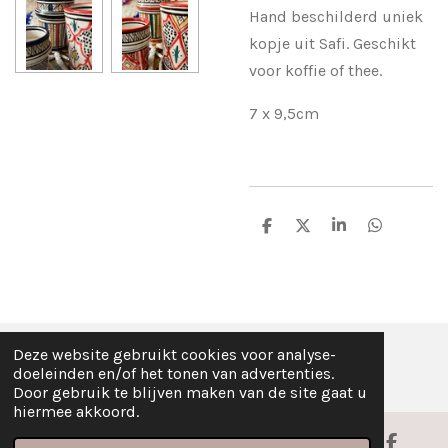
Hand beschilderd uniek
kopje uit Safi. Geschikt
voor koffie of thee.
7 x 9,5cm
D
D
S
D
e
e
h
e
l
e
a
l
e
l
r
e
n
e
n
Deze website gebruikt cookies voor analyse-
© Fez Feelz 2023
doeleinden en/of het tonen van advertenties.
Door gebruik te blijven maken van de site gaat u
hiermee akkoord.