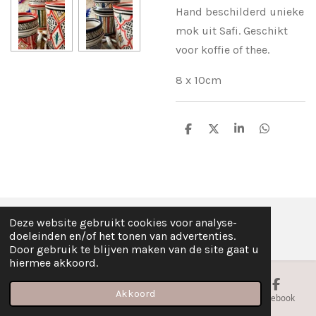
Hand beschilderd unieke
mok uit Safi. Geschikt
voor koffie of thee.
8 x 10cm
D
D
S
D
e
e
h
e
l
e
a
l
e
l
r
e
n
e
n
Deze website gebruikt cookies voor analyse-
© Fez Feelz 2023
doeleinden en/of het tonen van advertenties.
Door gebruik te blijven maken van de site gaat u
hiermee akkoord.
Akkoord
E-mailadres
Telefoonnummer
Kaart
Facebook