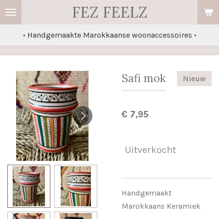
FEZ FEELZ
Ga
direct
• Handgemaakte Marokkaanse woonaccessoires •
naar
de
hoofdinhoud
Safi mok
Nieuw
€ 7,95
Uitverkocht
Handgemaakt
Marokkaans Keramiek