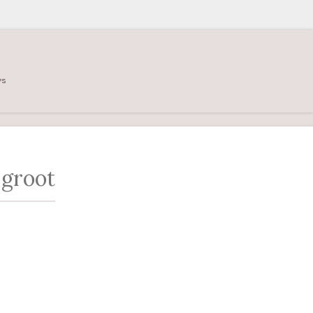
FS
 groot