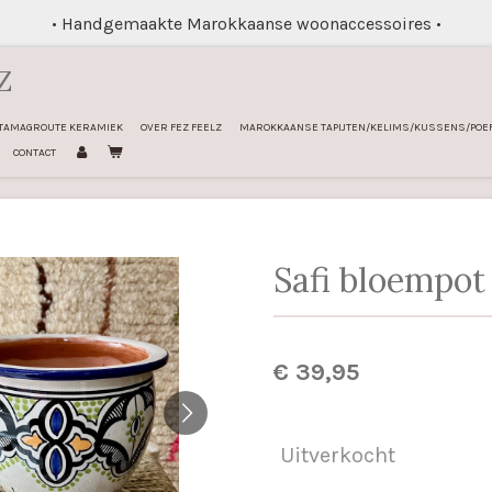
• Handgemaakte Marokkaanse woonaccessoires •
Z
TAMAGROUTE KERAMIEK
OVER FEZ FEELZ
MAROKKAANSE TAPIJTEN/KELIMS/KUSSENS/POE
CONTACT
Safi bloempot
€ 39,95
Uitverkocht