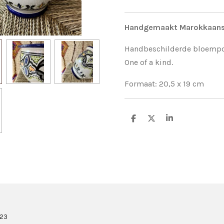
Handgemaakt Marokkaan
Handbeschilderde bloempot
One of a kind.
Formaat: 20,5 x 19 cm
D
D
S
e
e
h
l
e
a
e
l
r
n
e
023